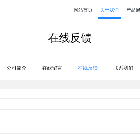
网站首页
关于我们
产品
在线反馈
公司简介
在线留言
在线反馈
联系我们